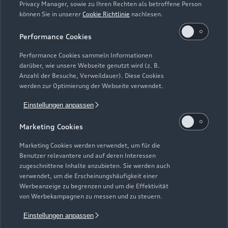
Privacy Manager, sowie zu Ihren Rechten als betroffene Person
können Sie in unserer
Cookie Richtlinie
nachlesen.
Kaufen & leasen
Alle Modelle
Performance Cookies
Modelle vergleichen
Service & Zubehör
Performance Cookies sammeln Informationen
Neuwagensuche
darüber, wie unsere Webseite genutzt wird (z. B.
Elektromodelle
Anzahl der Besuche, Verweildauer). Diese Cookies
Gebrauchtwagensuche
Support
werden zur Optimierung der Webseite verwendet.
Saisonale Angebote
Plug-in-Hybride
Gebrauchtwagen
Einstellungen anpassen
Audi Services
Über Audi
Kundenservice
Finanzierung
Marketing Cookies
Garantie
Händlersuche
Aktionen & Angebote
Unternehmen
Marketing Cookies werden verwendet, um für die
Audi digital services
Benutzer relevantere und auf deren Interessen
Audi Code
Geschäftskunden
Karriere
zugeschnittene Inhalte anzubieten. Sie werden auch
myAudi
verwendet, um die Erscheinungshäufigkeit einer
Häufige Fragen (FAQ)
Investor Relations
Werbeanzeige zu begrenzen und um die Effektivität
© 2026 AUDI AG. Alle Rechte vorbehalten
von Werbekampagnen zu messen und zu steuern.
Audi Online Beratung
Presse & Media Center
Impressum
Rechtliches
Hinweisgebersystem
Einstellungen anpassen
Online-Terminvereinbarung
Datenschutz