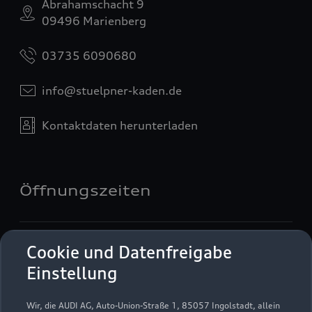
Abrahamschacht 9
09496 Marienberg
03735 6090680
info@stuelpner-kaden.de
Kontaktdaten herunterladen
Öffnungszeiten
Verkauf
Cookie und Datenfreigabe
Geschlossen
,
öffnet am
Montag 07:00
Einstellung
Service
Wir, die AUDI AG, Auto-Union-Straße 1, 85057 Ingolstadt, allein