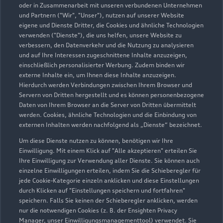
Geschlossen
,
öffnet am
Montag 07:00
oder in Zusammenarbeit mit unseren verbundenen Unternehmen
und Partnern ("Wir", "Unser"), nutzen auf unserer Website
eigene und Dienste Dritter, die Cookies und ähnliche Technologien
Teile- & Zubehörverkauf
verwenden ("Dienste"), die uns helfen, unsere Website zu
Geschlossen
,
öffnet am
Montag 07:00
verbessern, den Datenverkehr und die Nutzung zu analysieren
und auf Ihre Interessen zugeschnittene Inhalte anzuzeigen,
einschließlich personalisierter Werbung. Zudem binden wir
externe Inhalte ein, um Ihnen diese Inhalte anzuzeigen.
Hierdurch werden Verbindungen zwischen Ihrem Browser und
Servern von Dritten hergestellt und es können personenbezogene
Daten von Ihrem Browser an die Server von Dritten übermittelt
werden. Cookies, ähnliche Technologien und die Einbindung von
externen Inhalten werden nachfolgend als „Dienste“ bezeichnet.
Um diese Dienste nutzen zu können, benötigen wir Ihre
Einwilligung. Mit einem Klick auf "Alle akzeptieren" erteilen Sie
Ihre Einwilligung zur Verwendung aller Dienste. Sie können auch
einzelne Einwilligungen erteilen, indem Sie die Schieberegler für
jede Cookie-Kategorie einzeln anklicken und diese Einstellungen
durch Klicken auf "Einstellungen speichern und fortfahren"
speichern. Falls Sie keinen der Schieberegler anklicken, werden
nur die notwendigen Cookies (z. B. der Ensighten Privacy
Zur Reparatur
Manager, unser Einwilligungsmanagementtool) verwendet. Sie