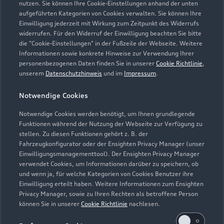
nutzen. Sie können Ihre Cookie-Einstellungen anhand der unten
aufgeführten Kategorien von Cookies verwalten. Sie können Ihre
Einwilligung jederzeit mit Wirkung zum Zeitpunkt des Widerrufs
widerrufen. Für den Widerruf der Einwilligung beachten Sie bitte
die "Cookie-Einstellungen" in der Fußzeile der Webseite. Weitere
Informationen sowie konkrete Hinweise zur Verwendung Ihrer
personenbezogenen Daten finden Sie in unserer
Cookie Richtlinie
,
unserem
Datenschutzhinweis
und im
Impressum
.
Zur Reparatur
Notwendige Cookies
Notwendige Cookies werden benötigt, um Ihnen grundlegende
Zurück nach oben
Funktionen während der Nutzung der Webseite zur Verfügung zu
stellen. Zu diesen Funktionen gehört z. B. der
Fahrzeugkonfigurator oder der Ensighten Privacy Manager (unser
Modelle
Einwilligungsmanagementtool). Der Ensighten Privacy Manager
verwendet Cookies, um Informationen darüber zu speichern, ob
und wenn ja, für welche Kategorien von Cookies Benutzer ihre
Kaufen & leasen
Alle Modelle
Einwilligung erteilt haben. Weitere Informationen zum Ensighten
Privacy Manager, sowie zu Ihren Rechten als betroffene Person
Modelle vergleichen
können Sie in unserer
Cookie Richtlinie
nachlesen.
Service & Zubehör
Neuwagensuche
Elektromodelle