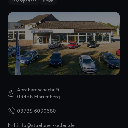
Servicepartner
e-tron
Abrahamschacht 9
09496 Marienberg
03735 6090680
info@stuelpner-kaden.de