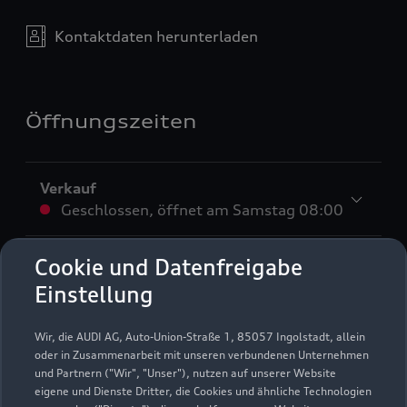
Kontaktdaten herunterladen
Öffnungszeiten
Verkauf
Geschlossen
,
öffnet am
Samstag 08:00
Service
Cookie und Datenfreigabe
Geschlossen
,
öffnet am
Samstag 08:00
Einstellung
Teile- & Zubehörverkauf
Wir, die AUDI AG, Auto-Union-Straße 1, 85057 Ingolstadt, allein
Geschlossen
,
öffnet am
Samstag 08:00
oder in Zusammenarbeit mit unseren verbundenen Unternehmen
und Partnern ("Wir", "Unser"), nutzen auf unserer Website
eigene und Dienste Dritter, die Cookies und ähnliche Technologien