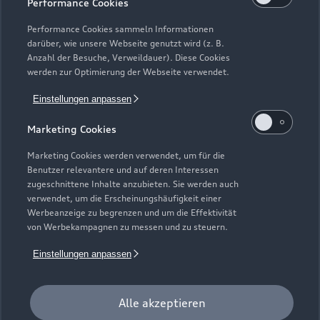
Performance Cookies
Gebrauchtwagensuche
Support
Saisonale Angebote
Plug-in-Hybride
Performance Cookies sammeln Informationen
Gebrauchtwagen
darüber, wie unsere Webseite genutzt wird (z. B.
Audi Services
Über Audi
Anzahl der Besuche, Verweildauer). Diese Cookies
Kundenservice
Finanzierung
werden zur Optimierung der Webseite verwendet.
Garantie
Händlersuche
Aktionen & Angebote
Einstellungen anpassen
Unternehmen
Audi digital services
Audi Code
Geschäftskunden
Marketing Cookies
Karriere
myAudi
Häufige Fragen (FAQ)
Marketing Cookies werden verwendet, um für die
Investor Relations
Benutzer relevantere und auf deren Interessen
© 2026 AUDI AG. Alle Rechte vorbehalten
Audi Online Beratung
zugeschnittene Inhalte anzubieten. Sie werden auch
Presse & Media Center
verwendet, um die Erscheinungshäufigkeit einer
Impressum
Rechtliches
Hinweisgebersystem
Online-Terminvereinbarung
Werbeanzeige zu begrenzen und um die Effektivität
Datenschutz
Datenschutzinformation
Cookie-Einstellungen
von Werbekampagnen zu messen und zu steuern.
Servicekontakt
Cookie-Richtlinie
Barrierefreiheit
Audi erleben
Einstellungen anpassen
Digital Services Act
EU Data Act
Bordbuch & Bedienungsanleitungen
Newsletter
Verträge kündigen
Alle akzeptieren
1
Der Umfang des Audi CarCheck wird gegebenenfalls